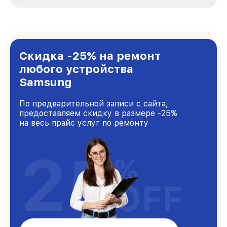
вне зависимости от сложности поломки. Мы
стремимся к тому, чтобы каждый клиент был
удовлетворен скоростью и качеством
предоставляемых услуг. Наша цель — стать
лучшим сервисным центром Samsung в
городе Краснодаре, постоянно повышая
Скидка -25% на ремонт
уровень доверия и лояльности наших
любого устройства
клиентов.
Samsung
По предварительной записи с сайта,
предоставляем скидку в размере -25%
на весь прайс услуг по ремонту
25
%
OFF