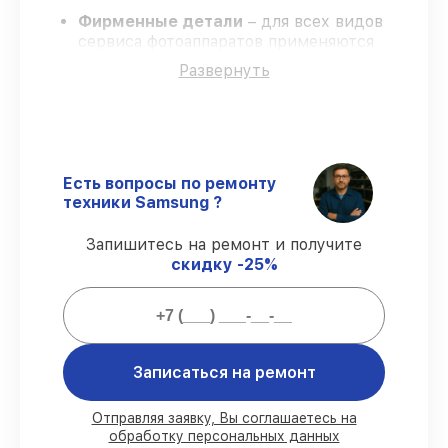
Фирменные детали
– для всех видов
сервиса фотоаппаратов применяются
только оригинальные запчасти.
Развернуть
Квалифицированные специалисты
–
мастера проходят строгий отбор и
регулярное обучение.
Точные сроки выполнения
– соблюдаем
сроки, согласованные с клиентом.
Гарантийное обслуживание
– починка с
Есть вопросы по ремонту
полным гарантийным сопровождением.
техники Samsung ?
Запишитесь на ремонт и получите
Гарантии на сервис фотоаппаратов:
скидку -25%
80%
работ выполняем в присутствии
заказчика
90%
комплектующих готовы к
Записаться на ремонт
установке, остальное доставляем быстро
Подлинные запчасти и надёжные
реплики
– с учётом возможностей
Отправляя заявку, Вы соглашаетесь на
клиента
обработку персональных данных