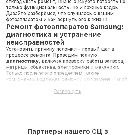
откладывать ремонт, иначе рискуете потерять не
только функциональность, но и важные кадры.
Давайте разберёмся, что случилось с вашим
фотоаппаратом и как вернуть его к жизни.
Ремонт фотоаппаратов Samsung:
диагностика и устранение
неисправностей
Установить причину поломки – первый шаг в
процессе ремонта. Проводим полную
диагностику
, включая проверку работы затвора,
матрицы, объектива, электроники и механики.
Только после этого определяем, какие
компоненты подлежат ремонту или замене. Такой
подход исключает лишние расходы и гарантирует
точное решение проблемы.
Развернуть
Неисправный затвор
— треск при съёмке,
чёрный экран. Решаем заменой или ремонтом
механизма.
Сломанная кнопка
— не реагирует на
нажатие. Устанавливаем новую кнопку с
оригинальными характеристиками.
Партнеры нашего СЦ в
Трещины или сколы на корпусе
—