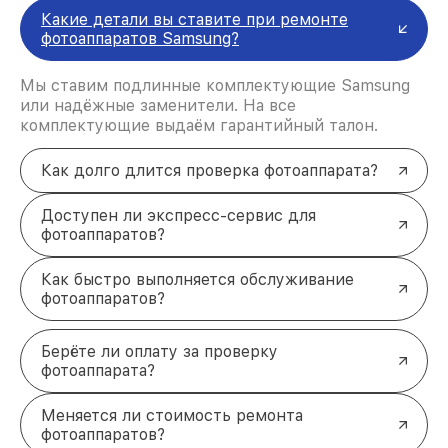
Закажите ремонт фотоаппарата
Какие детали вы ставите при ремонте
фотоаппаратов Samsung?
Samsung
Не упускайте момент восстановить ваш
Мы ставим подлинные комплектующие Samsung
фотоаппарат.
Оставьте заявку
прямо сейчас, и мы
или надёжные заменители. На все
вернём технику к жизни. Наши специалисты
комплектующие выдаём гарантийный талон.
готовы ответить на все вопросы и подобрать
удобное время для ремонта. Звоните: +7 (861)
299-37-61 или приходите по адресу Северная
Как долго длится проверка фотоаппарата?
улица, 496/2.
Доступен ли экспресс-сервис для
фотоаппаратов?
Как быстро выполняется обслуживание
фотоаппаратов?
Берёте ли оплату за проверку
фотоаппарата?
Меняется ли стоимость ремонта
фотоаппаратов?