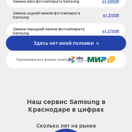
Замена линз фотоаппарата Samsung
от 2450₽
Замена задней панели фотоаппарата
от 2100₽
Samsung
Замена передней панели фотоаппарата
от 2700₽
Samsung
Здесь нет моей поломки
Замена устройства стабилизации
от 2850₽
фотоаппарата Samsung
Принимаем все формы оплаты
Замена фокусировочного экрана
от 2700₽
фотоаппарата Samsung
Замена дисплея (экрана) фотоаппарата
от 2200₽
Samsung
Замена корпуса фотоаппарата Samsung
от 2200₽
Наш сервис Samsung в
Замена CCD/CMOS матрицы
от 4300₽
Краснодаре в цифрах
фотоаппарата Samsung
Замена затвора фотоаппарата Samsung
от 2300₽
Сколько лет на рынке