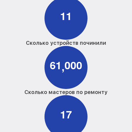
Замена материнской платы
от 3300₽
фотоаппарата Samsung
1
1
Замена платы отсека карты памяти
от 3800₽
фотоаппарата Samsung
Устранение битых пикселей на
CCD/CMOS матрице фотоаппарата
от 3900₽
Samsung
Сколько устройств починили
Чистка CCD/CMOS матрицы
от 3500₽
фотоаппарата Samsung
6
1
0
0
0
,
Замена байонета фотоаппарата
от 3400₽
Samsung
Замена кнопки включения фотоаппарата
от 2100₽
Samsung
Сколько мастеров по ремонту
Замена микрофона фотоаппарата
от 2700₽
Samsung
1
7
Замена аккумулятора фотоаппарата
от 500₽
Samsung
Программный ремонт фотоаппарата