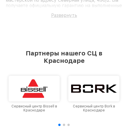
мастерской по адресу Северная улица, 496/2. Вы
получаете официальную гарантию на выполненные
работы. Доверьте ремонт профессионалам.
Развернуть
Партнеры нашего СЦ в
Краснодаре
Сервисный центр Bissell в
Сервисный центр Bork в
Сер
Краснодаре
Краснодаре