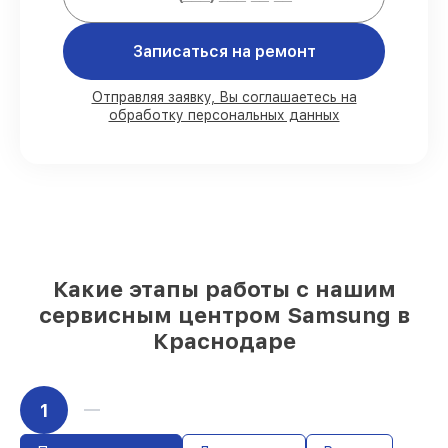
80%
работ под контролем клиента
Записаться на ремонт
90%
комплектующих для пылесосов на
складе или доступны для срочного
заказа
Отправляя заявку, Вы соглашаетесь на
обработку персональных данных
Качественные реплики и
оригинальные детали по вашему
выбору
– с учётом всех запросов
85%
работ быстро и без задержек, при
условии, что обслуживание началось
сразу
Какие этапы работы с нашим
сервисным центром Samsung в
Краснодаре
1