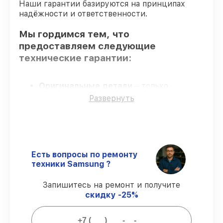
Наши гарантии базируются на принципах
надёжности и ответственности.
Мы гордимся тем, что
предоставляем следующие
технические гарантии:
Оригинальные детали
– только
подлинные комплектующие.
Развернуть
Сертифицированные инженеры
–
проверенные специалисты с опытом и
сертификацией.
Выполнение работ вовремя
–
соблюдаем сроки сервиса пылесоса
Есть вопросы по ремонту
SC4181, согласованные с клиентом.
техники Samsung ?
Сервис с гарантией
– все работы по
восстановлению проводятся с
Запишитесь на ремонт и получите
официальной гарантией.
скидку -25%
Мы гарантируем: