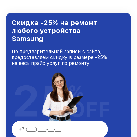
удовлетворен скоростью и качеством
предоставляемых услуг. Наша цель — стать
лучшим сервисным центром Samsung в
городе Краснодаре, постоянно повышая
Скидка -25% на ремонт
уровень доверия и лояльности наших
любого устройства
клиентов.
Samsung
По предварительной записи с сайта,
предоставляем скидку в размере -25%
на весь прайс услуг по ремонту
25
%
OFF