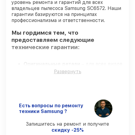
уровень ремонта и гарантий для всех
владельцев пылесоса Samsung SC6572. Наши
гарантии базируются на принципах
профессионализма и ответственности.
Мы гордимся тем, что
предоставляем следующие
технические гарантии:
Оригинальные детали
– для всех видов
сервиса применяются исключительно
Развернуть
оригинальные детали.
Квалифицированные специалисты
–
проверенные специалисты с опытом и
сертификацией.
Выполнение работ вовремя
–
Есть вопросы по ремонту
восстановление пылесоса SC6572
техники Samsung ?
выполняется строго в оговоренные
сроки.
Запишитесь на ремонт и получите
Гарантийное обслуживание
– все
скидку -25%
работы по восстановлению проводятся с