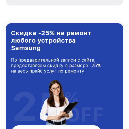
вне зависимости от сложности поломки. Мы
стремимся к тому, чтобы каждый клиент был
удовлетворен скоростью и качеством
предоставляемых услуг. Наша цель — стать
лучшим сервисным центром Samsung в
городе Краснодаре, постоянно повышая
Скидка -25% на ремонт
уровень доверия и лояльности наших
любого устройства
клиентов.
Samsung
По предварительной записи с сайта,
предоставляем скидку в размере -25%
на весь прайс услуг по ремонту
25
%
OFF