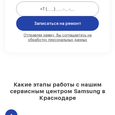
официальной гарантией.
Мы гарантируем:
Записаться на ремонт
80%
работ под контролем клиента
90%
комплектующих для пылесосов
Отправляя заявку, Вы соглашаетесь на
обработку персональных данных
имеются в наличии или доступны для
срочного заказа
Оригинальные запчасти и
качественные реплики на ваш выбор
–
для любого бюджета
85%
работ за 1–2 часа, при немедленном
начале работ
Какие этапы работы с нашим
сервисным центром Samsung в
Краснодаре