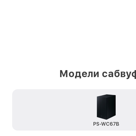
Модели сабву
PS-WC67B