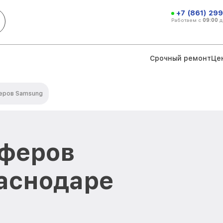
+7 (861) 299
Работаем с
09:00
д
Срочный ремонт
Це
еров Samsung
уферов
аснодаре