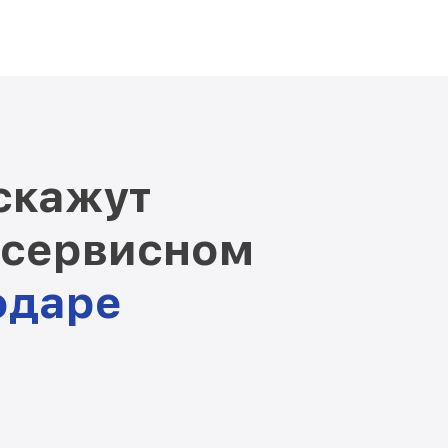
скажут
 сервисном
одаре