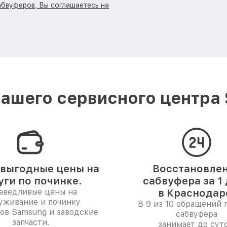
абвуферов, Вы соглашаетесь на
ашего сервисного центра
выгодные цены на
Восстановле
уги по починке.
сабвуфера за 1
аведливые цены на
в Краснодар
уживание и починку
В 9 из 10 обращений 
ов Samsung и заводские
сабвуфера
запчасти.
занимает до суто