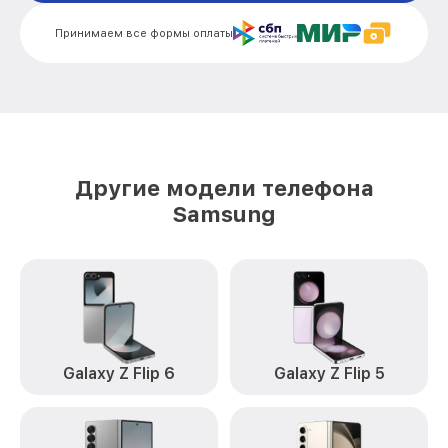
Ремонт сим лотка Galaxy A30 Samsung
от 600₽
Принимаем все формы оплаты
Ремонт GPS-модуля Galaxy A30
от 500₽
Samsung
Замена материнской платы Galaxy A30
от 1200₽
Samsung
Комплексная чистка Galaxy A30
от 900₽
Другие модели телефона
Samsung
Samsung
Замена корпуса Galaxy A30 Samsung
от 1000₽
Замена кнопки включения Galaxy A30
от 1990₽
Samsung
Замена камеры Galaxy A30 Samsung
от 550₽
Замена USB порта Galaxy A30 Samsung
от 500₽
Galaxy Z Flip 6
Galaxy Z Flip 5
Ремонт цепи питания Galaxy A30
от 2200₽
Samsung