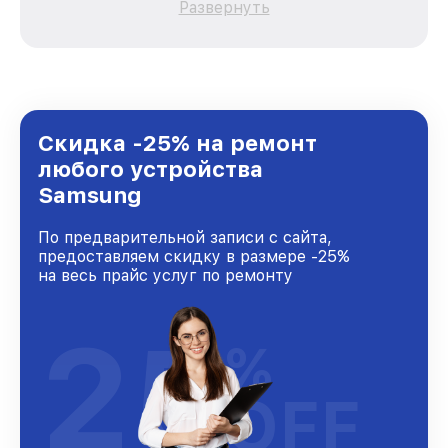
Развернуть
каждого пользователя продукции Samsung,
вне зависимости от сложности поломки. Мы
стремимся к тому, чтобы каждый клиент был
удовлетворен скоростью и качеством
предоставляемых услуг. Наша цель — стать
лучшим сервисным центром Samsung в
городе Краснодаре, постоянно повышая
Скидка -25% на ремонт
уровень доверия и лояльности наших
любого устройства
клиентов.
Samsung
По предварительной записи с сайта,
предоставляем скидку в размере -25%
на весь прайс услуг по ремонту
25
%
OFF