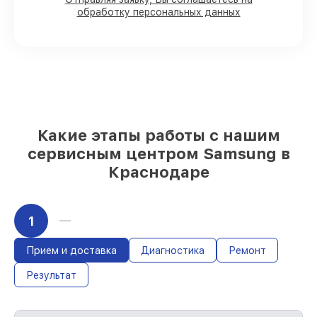
обработку персональных данных
80%
работ с возможностью
присутствовать
90%
комплектующих для телефонов на
складе или быстро поставляются
Качественные реплики и
оригинальные детали по вашему
выбору
– для любого бюджета
85%
работ быстро и без задержек, при
Какие этапы работы с нашим
немедленном начале работ
сервисным центром Samsung в
Краснодаре
1
Прием и доставка
Диагностика
Ремонт
Результат