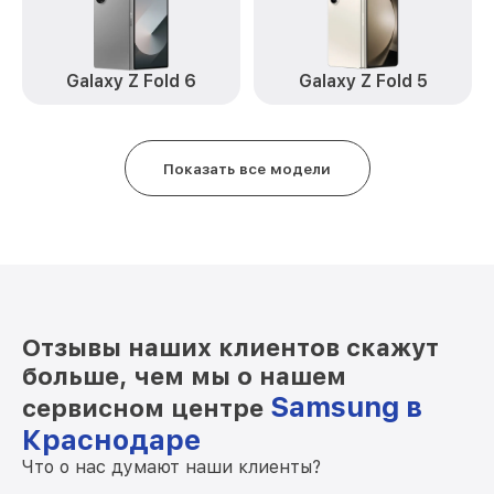
Замена Wi-Fi Galaxy A30 Samsung
от 450₽
Ремонт динамика Galaxy A30 Samsung
от 550₽
Galaxy Z Fold 6
Galaxy Z Fold 5
Замена разъема зарядки Galaxy A30
от 1190₽
Samsung
Замена защитного стекла Galaxy A30
от 550₽
Показать все модели
Samsung
Замена сенсорного стекла Galaxy A30
от 1650₽
Samsung
Замена заднего стекла / крышки Galaxy
от 1190₽
A30 Samsung
Отзывы наших клиентов скажут
больше, чем мы о нашем
Samsung в
сервисном центре
Краснодаре
Что о нас думают наши клиенты?