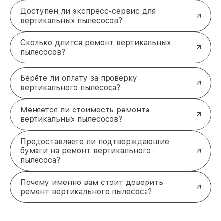
Доверьте ремонт вертикального
Доступен ли экспресс-сервис для
вертикальных пылесосов?
пылесоса Samsung
профессионалам
Сколько длится ремонт вертикальных
Решение проблемы может быть простым.
пылесосов?
Закажите бесплатную диагностику
прямо
сейчас, и мы свяжемся с вами в течение 5 минут,
чтобы уточнить детали! Позвоните нам по
Берёте ли оплату за проверку
телефону +7 (861) 299-37-61 или посетите наш
вертикального пылесоса?
сервисный центр по адресу Северная улица,
496/2.
Меняется ли стоимость ремонта
вертикальных пылесосов?
Предоставляете ли подтверждающие
бумаги на ремонт вертикального
пылесоса?
Почему именно вам стоит доверить
ремонт вертикального пылесоса?