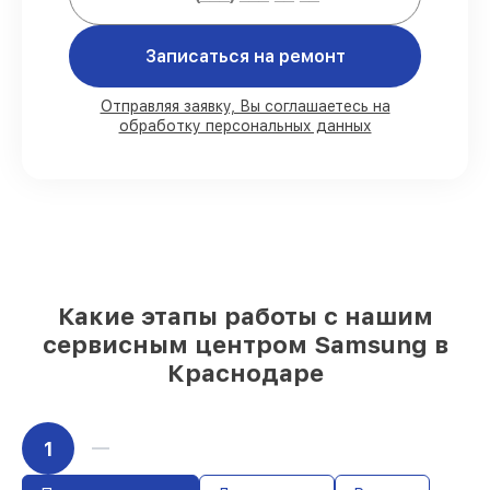
вертикальных пылесосов:
Записаться на ремонт
80%
работ выполняем при клиенте
90%
комплектующих имеются в
Отправляя заявку, Вы соглашаетесь на
обработку персональных данных
наличии, остальное доставляем быстро
Подлинные запчасти и надёжные
реплики
– с учётом возможностей
клиента
85%
работ делаются быстро и без
задержек, при немедленном старте
Какую ответственность мы берем на
Какие этапы работы с нашим
себя перед клиентами:
сервисным центром Samsung в
Краснодаре
Ответственность за вашу технику
Мы гарантируем аккуратное выполнение
работ. Если повреждение произошло по
1
нашей вине, оплачиваем восстановление.
До 36 месяцев на повторную починку