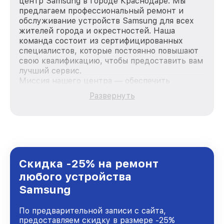
центр Samsung в городе Краснодаре. Мы
предлагаем профессиональный ремонт и
обслуживание устройств Samsung для всех
жителей города и окрестностей. Наша
команда состоит из сертифицированных
специалистов, которые постоянно повышают
свою квалификацию, чтобы предоставить вам
лучший сервис.
Миссия нашего центра — обеспечить
качественный и доступный ремонт для
Развернуть
каждого пользователя продукции Samsung,
вне зависимости от сложности поломки. Мы
стремимся к тому, чтобы каждый клиент был
удовлетворен скоростью и качеством
предоставляемых услуг. Наша цель — стать
лучшим сервисным центром Samsung в
городе Краснодаре, постоянно повышая
Скидка -25% на ремонт
уровень доверия и лояльности наших
любого устройства
клиентов.
Samsung
По предварительной записи с сайта,
предоставляем скидку в размере -25%