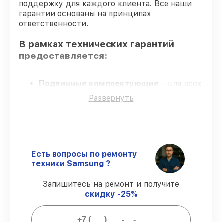
поддержку для каждого клиента. Все наши
гарантии основаны на принципах
ответственности.
В рамках технических гарантий
предоставляется:
Подлинные комплектующие
– для всех
видов сервиса вертикальных пылесосов
Развернуть
применяются только оригинальные
запчасти.
Опытные мастера
– проверенные
специалисты с опытом и аттестацией.
Выполнение работ вовремя
–
гарантируем завершение сервиса без
Есть вопросы по ремонту
задержек.
техники Samsung ?
Сервис с гарантией
– сервис
проводится с соблюдением гарантийных
Запишитесь на ремонт и получите
обязательств.
скидку -25%
Гарантии сервиса на починку