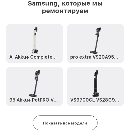
Samsung, которые мы
ремонтируем
AI Akku+ CompleteClean
pro extra VS20A95973B/WA
95 Akku+ PetPRO VS20C95D2TK/WD
VS9700CL VS28C9784QK/EV
Показать все модели